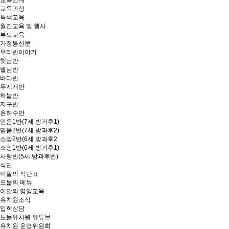
교육안내
교육과정
특색교육
월간교육 및 행사
부모교육
가정통신문
우리반이야기
햇님반
별님반
바다반
무지개반
하늘반
지구반
은하수반
믿음1반(7세 방과후1)
믿음2반(7세 방과후2)
소망2반(6세 방과후2
소망1반(6세 방과후1)
사랑반(5세 방과후반)
식단
이달의 식단표
오늘의 메뉴
이달의 영양교육
유치원소식
입학상담
노들유치원 유튜브
유치원 운영위원회