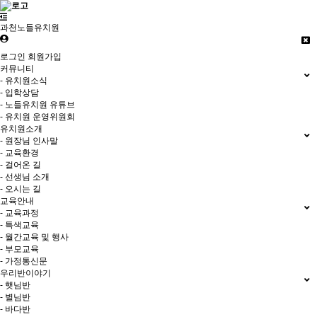
과천노들유치원
로그인
회원가입
커뮤니티
- 유치원소식
- 입학상담
- 노들유치원 유튜브
- 유치원 운영위원회
유치원소개
- 원장님 인사말
- 교육환경
- 걸어온 길
- 선생님 소개
- 오시는 길
교육안내
- 교육과정
- 특색교육
- 월간교육 및 행사
- 부모교육
- 가정통신문
우리반이야기
- 햇님반
- 별님반
- 바다반