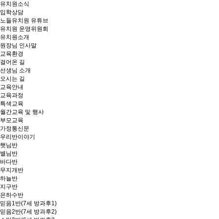
유치원소식
입학상담
노들유치원 유튜브
유치원 운영위원회
유치원소개
원장님 인사말
교육환경
걸어온 길
선생님 소개
오시는 길
교육안내
교육과정
특색교육
월간교육 및 행사
부모교육
가정통신문
우리반이야기
햇님반
별님반
바다반
무지개반
하늘반
지구반
은하수반
믿음1반(7세 방과후1)
믿음2반(7세 방과후2)