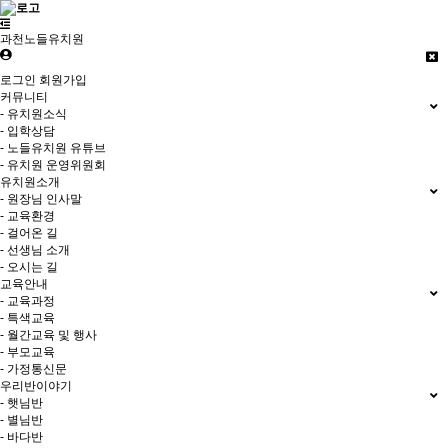
과천노들유치원
로그인
회원가입
커뮤니티
- 유치원소식
- 입학상담
- 노들유치원 유튜브
- 유치원 운영위원회
유치원소개
- 원장님 인사말
- 교육환경
- 걸어온 길
- 선생님 소개
- 오시는 길
교육안내
- 교육과정
- 특색교육
- 월간교육 및 행사
- 부모교육
- 가정통신문
우리반이야기
- 햇님반
- 별님반
- 바다반