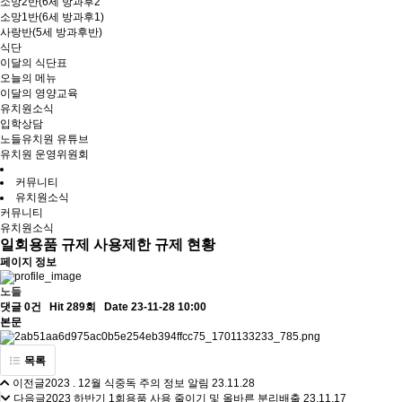
소망2반(6세 방과후2
소망1반(6세 방과후1)
사랑반(5세 방과후반)
식단
이달의 식단표
오늘의 메뉴
이달의 영양교육
유치원소식
입학상담
노들유치원 유튜브
유치원 운영위원회
커뮤니티
유치원소식
커뮤니티
유치원소식
일회용품 규제 사용제한 규제 현황
페이지 정보
노들
댓글 0건
Hit 289회
Date 23-11-28 10:00
본문
목록
이전글
2023 . 12월 식중독 주의 정보 알림
23.11.28
다음글
2023 하반기 1회용품 사용 줄이기 및 올바른 분리배출
23.11.17