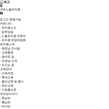
과천노들유치원
로그인
회원가입
커뮤니티
- 유치원소식
- 입학상담
- 노들유치원 유튜브
- 유치원 운영위원회
유치원소개
- 원장님 인사말
- 교육환경
- 걸어온 길
- 선생님 소개
- 오시는 길
교육안내
- 교육과정
- 특색교육
- 월간교육 및 행사
- 부모교육
- 가정통신문
우리반이야기
- 햇님반
- 별님반
- 바다반