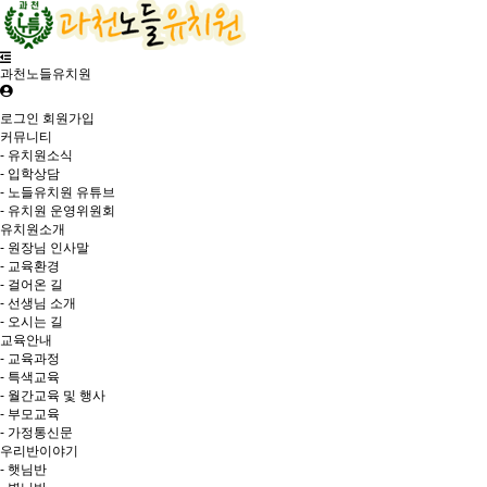
과천노들유치원
로그인
회원가입
커뮤니티
- 유치원소식
- 입학상담
- 노들유치원 유튜브
- 유치원 운영위원회
유치원소개
- 원장님 인사말
- 교육환경
- 걸어온 길
- 선생님 소개
- 오시는 길
교육안내
- 교육과정
- 특색교육
- 월간교육 및 행사
- 부모교육
- 가정통신문
우리반이야기
- 햇님반