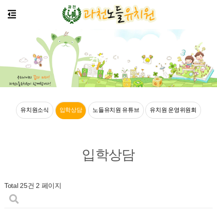
커뮤니티
유치원소식
입학상담
노들유치원 유튜브
유치원 운영위원회
입학상담
Total 25건
2 페이지