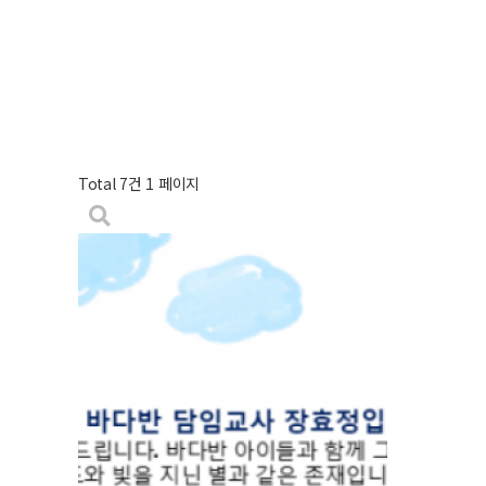
Total 7건
1 페이지