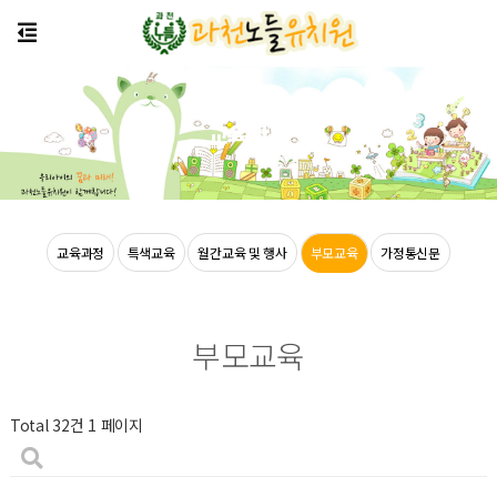
교육안내
교육과정
특색교육
월간교육 및 행사
부모교육
가정통신문
부모교육
Total 32건
1 페이지