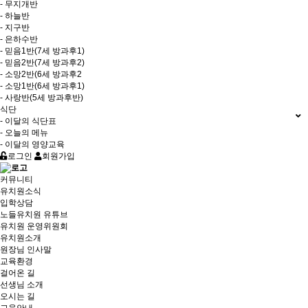
- 무지개반
- 하늘반
- 지구반
- 은하수반
- 믿음1반(7세 방과후1)
- 믿음2반(7세 방과후2)
- 소망2반(6세 방과후2
- 소망1반(6세 방과후1)
- 사랑반(5세 방과후반)
식단
- 이달의 식단표
- 오늘의 메뉴
- 이달의 영양교육
로그인
회원가입
커뮤니티
유치원소식
입학상담
노들유치원 유튜브
유치원 운영위원회
유치원소개
원장님 인사말
교육환경
걸어온 길
선생님 소개
오시는 길