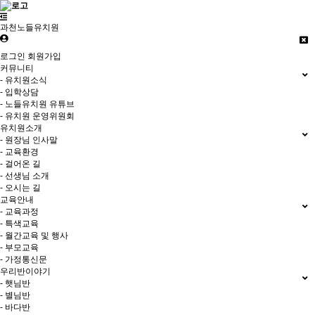
과천노들유치원
로그인
회원가입
커뮤니티
- 유치원소식
- 입학상담
- 노들유치원 유튜브
- 유치원 운영위원회
유치원소개
- 원장님 인사말
- 교육환경
- 걸어온 길
- 선생님 소개
- 오시는 길
교육안내
- 교육과정
- 특색교육
- 월간교육 및 행사
- 부모교육
- 가정통신문
우리반이야기
- 햇님반
- 별님반
- 바다반