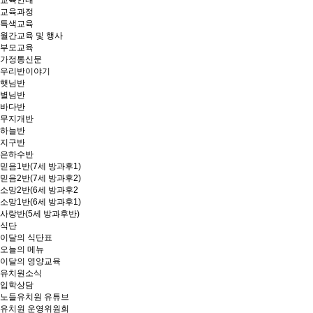
교육안내
교육과정
특색교육
월간교육 및 행사
부모교육
가정통신문
우리반이야기
햇님반
별님반
바다반
무지개반
하늘반
지구반
은하수반
믿음1반(7세 방과후1)
믿음2반(7세 방과후2)
소망2반(6세 방과후2
소망1반(6세 방과후1)
사랑반(5세 방과후반)
식단
이달의 식단표
오늘의 메뉴
이달의 영양교육
유치원소식
입학상담
노들유치원 유튜브
유치원 운영위원회