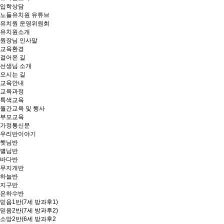
입학상담
노들유치원 유튜브
유치원 운영위원회
유치원소개
원장님 인사말
교육환경
걸어온 길
선생님 소개
오시는 길
교육안내
교육과정
특색교육
월간교육 및 행사
부모교육
가정통신문
우리반이야기
햇님반
별님반
바다반
무지개반
하늘반
지구반
은하수반
믿음1반(7세 방과후1)
믿음2반(7세 방과후2)
소망2반(6세 방과후2